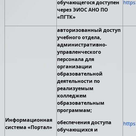
обучающегося доступен
https
через ЭИОС АНО ПО
«ПГТК»
авторизованный доступ
учебного отдела,
административно-
управленческого
персонала для
организации
образовательной
деятельности по
реализуемым
колледжем
образовательным
программам;
Информационная
обеспечения доступа
https
система «Портал»
обучающихся и