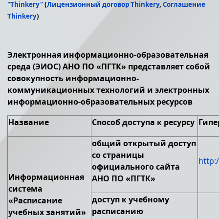
"Thinkery"
(
Лицензионный договор Thinkery
,
Соглашение
Thinkery
)
Электронная информационно-образовательная
среда (ЭИОС) АНО ПО «ПГТК» представляет собой
совокупность информационно-
коммуникационных технологий и электронных
информационно-образовательных ресурсов
Название
Способ доступа к ресурсу
Гипе
общий открытый доступ
со страницы
http:
официального сайта
Информационная
АНО ПО «ПГТК»
система
доступ к учебному
«Расписание
расписанию
учебных занятий»