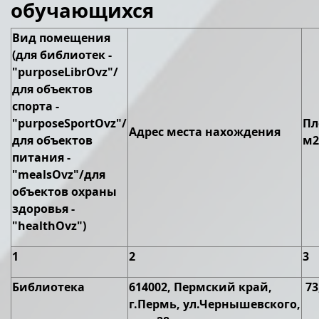
обучающихся
Вид помещения
(для библиотек -
"purposeLibrOvz"/
для объектов
спорта -
"purposeSportOvz"/
Пл
Адрес места нахождения
для объектов
м2
питания -
"mealsOvz"/для
объектов охраны
здоровья -
"healthOvz")
1
2
3
Библиотека
614002, Пермский край,
73
г.Пермь, ул.Чернышевского,