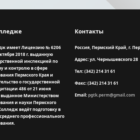
олледже
Контакты
дж имеет Лицензию № 6206
Россия, Пермский Край, г. Пе
октября 2018 г. выданную
Адрес: ул. Чернышевского 28
арственной инспекцией по
у и контролю в сфере
Тел: (342) 214 31 61
ования Пермского Края и
тельство о государственной
Факс: (342) 214 31 61
дитации 486 от 21 июня
Email:
pgtk.perm@gmail.com
., выданное Министерством
ования и науки Пермского
Колледж ведёт подготовку в
 среднего профессионального
ования.