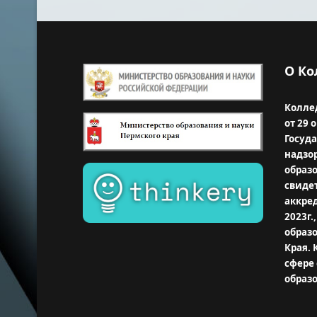
О К
Колле
от 29 
Госуд
надзор
образ
свиде
аккре
2023г
образ
Края.
сфере
образ