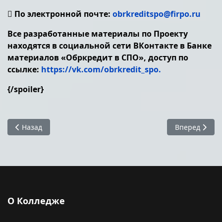
 По электронной почте:
obrkreditspo@firpo.ru
Все разработанные материалы по Проекту
находятся в социальной сети ВКонтакте в Банке
материалов «Обркредит в СПО», доступ по
ссылке:
https://vk.com/obrkredit_spo.
{/spoiler}
Предыдущий: Антиплагиат
Следующий: 
Назад
Вперед
О Колледже